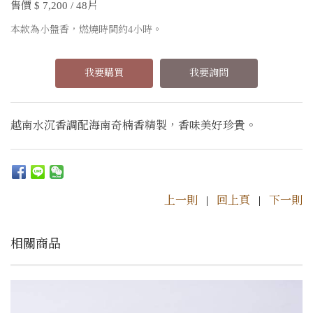
售價 $ 7,200 / 48片
本款為小盤香，燃燒時間約4小時。
我要購買
我要詢問
越南水沉香調配海南奇楠香精製，香味美好珍貴。
上一則
|
回上頁
|
下一則
相關商品