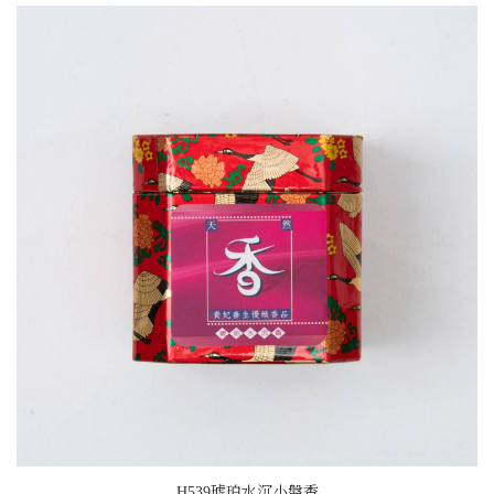
H539琥珀水沉小盤香