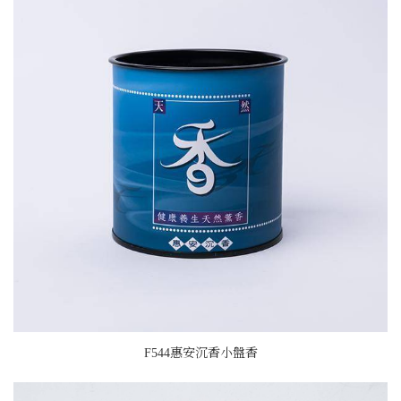
F544惠安沉香小盤香