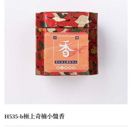
H535-b極上奇楠小盤香